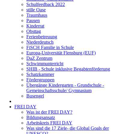
Schulfeedback 2022
stille Oase
Traumhaus
Pausen
Kinderrat
Obsttag
Ferienbetreuung
Niederdeutsch
FiSCH Familie in Schule
Europa-Universität Flensburg (EUF)
DaZ Zentrum
Schwimmunterricht
SHIB - Schule inklusive Begabtenförderung
Schatzkammer
Fördergruppen
Übergänge Kindergarten - Grundschule -
Gemeinschaftsschule/ Gymnasium
Busengel
FREI DAY
Was ist der FREI DAY?
Bildungsansatz
Arbeitskreis FREI DAY
Was sind die 17 Ziele- die Global Goals der
UNESCO?