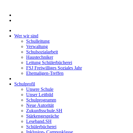
Wer wir sind
Schulleitung
Verwaltung
Schulsozialarbeit
Haustechniker
Leitung Schülerbücherei
FSJ Freiwilliges Soziales Jahr
Ehemaligen-Treffen
Schulprofil
Unsere Schule
Unser Leitbild
Schulprogramm
Neue Autorität
Zukunftsschule.SH
Stärkengespräche
Leseband.SH
Schülerbücherei
Inklusion- Campusklasse